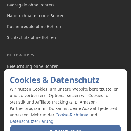
Badregale ohne Bohren
Handtuchhalter ohne Bohren
Küchenregale ohne Bohren
Sichtschutz ohne Bohren
HILFE & TIPPS
Beleuchtung ohne Bohren
Produkte ohne Bohren
Cookies & Datenschutz
Angebote
Wir nutzen Cookies, um unsere Website bereitzustellen
und zu verbessern. Optional setzen wir Cookies für
Über uns
Statistik und Affiliate-Tracking (z. B. Amazon-
Partnerprogramm). Du kannst deine Auswahl jederzeit
anpassen. Mehr in der
Cookie-Richtlinie
und
Datenschutzerklärung
.
Alle akzeptieren