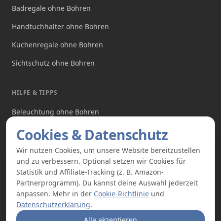
Badregale ohne Bohren
Handtuchhalter ohne Bohren
Küchenregale ohne Bohren
Sichtschutz ohne Bohren
HILFE & TIPPS
Beleuchtung ohne Bohren
Produkte ohne Bohren
Cookies & Datenschutz
Angebote
Wir nutzen Cookies, um unsere Website bereitzustellen
und zu verbessern. Optional setzen wir Cookies für
Über uns
Statistik und Affiliate-Tracking (z. B. Amazon-
Partnerprogramm). Du kannst deine Auswahl jederzeit
anpassen. Mehr in der
Cookie-Richtlinie
und
Datenschutzerklärung
.
Alle akzeptieren