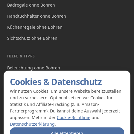
Badregale ohne Bohren
Handtuchhalter ohne Bohren
Küchenregale ohne Bohren
Sichtschutz ohne Bohren
HILFE & TIPPS
Beleuchtung ohne Bohren
Produkte ohne Bohren
Cookies & Datenschutz
Angebote
Wir nutzen Cookies, um unsere Website bereitzustellen
und zu verbessern. Optional setzen wir Cookies für
Über uns
Statistik und Affiliate-Tracking (z. B. Amazon-
Partnerprogramm). Du kannst deine Auswahl jederzeit
anpassen. Mehr in der
Cookie-Richtlinie
und
Datenschutzerklärung
.
Alle akzeptieren