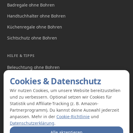
Badregale ohne Bohren
Handtuchhalter ohne Bohren
Küchenregale ohne Bohren
Sichtschutz ohne Bohren
HILFE & TIPPS
Beleuchtung ohne Bohren
Produkte ohne Bohren
Cookies & Datenschutz
Angebote
Wir nutzen Cookies, um unsere Website bereitzustellen
und zu verbessern. Optional setzen wir Cookies für
Über uns
Statistik und Affiliate-Tracking (z. B. Amazon-
Partnerprogramm). Du kannst deine Auswahl jederzeit
anpassen. Mehr in der
Cookie-Richtlinie
und
Datenschutzerklärung
.
Alle akzeptieren