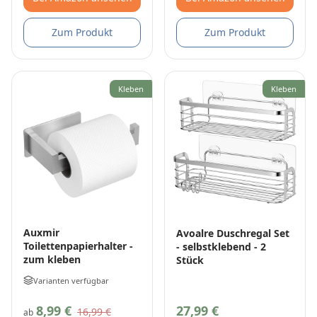
Zum Produkt
Zum Produkt
Kleben
Kleben
Auxmir
Avoalre Duschregal Set
Toilettenpapierhalter -
- selbstklebend - 2
zum kleben
Stück
Varianten verfügbar
8,99 €
27,99 €
16,99 €
ab