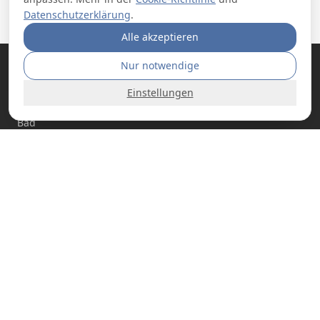
Datenschutzerklärung
.
Alle akzeptieren
Nur notwendige
Einstellungen
BEREICHE
Bad
Fenster
Küche
Wohnbereich
Balkon & Terrasse
BELIEBTE KATEGORIEN
Plissees ohne Bohren