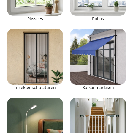
Plissees
Rollos
Insektenschutztüren
Balkonmarkisen