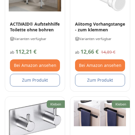
ACTIVAID® Aufstehhilfe
Aiitomg Vorhangstange
Toilette ohne bohren
- zum klemmen
Varianten verfügbar
Varianten verfügbar
112,21 €
12,66 €
14,89 €
ab
ab
Bei Amazon ansehen
Bei Amazon ansehen
Zum Produkt
Zum Produkt
Kleben
Kleben