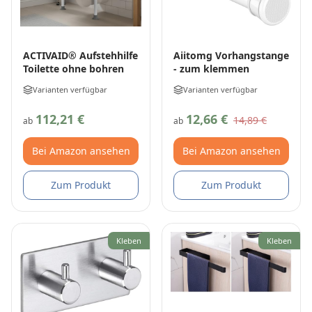
ACTIVAID® Aufstehhilfe
Aiitomg Vorhangstange
Toilette ohne bohren
- zum klemmen
Varianten verfügbar
Varianten verfügbar
112,21 €
12,66 €
14,89 €
ab
ab
Bei Amazon ansehen
Bei Amazon ansehen
Zum Produkt
Zum Produkt
Kleben
Kleben