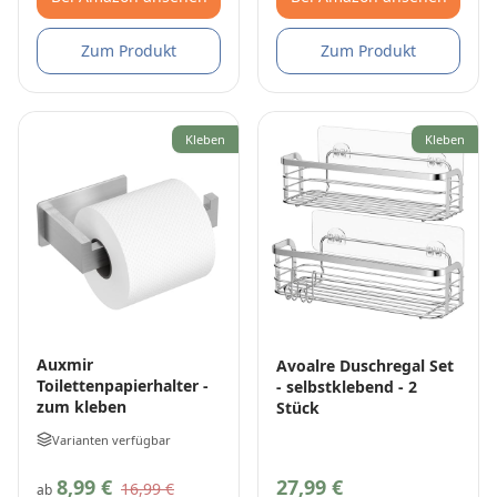
Zum Produkt
Zum Produkt
Kleben
Kleben
Auxmir
Avoalre Duschregal Set
Toilettenpapierhalter -
- selbstklebend - 2
zum kleben
Stück
Varianten verfügbar
8,99 €
27,99 €
16,99 €
ab