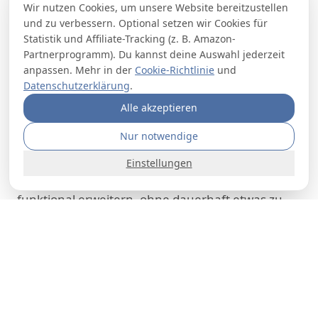
Wir nutzen Cookies, um unsere Website bereitzustellen
Gleichzeitig sind moderne Befestigungssysteme
und zu verbessern. Optional setzen wir Cookies für
stabil genug für den täglichen Einsatz.
Statistik und Affiliate-Tracking (z. B. Amazon-
Typische Einsatzbereiche sind:
Partnerprogramm). Du kannst deine Auswahl jederzeit
anpassen. Mehr in der
Cookie-Richtlinie
und
Badezimmer (Badzubehör und Halterungen)
Datenschutzerklärung
.
Küche (Haken, Halter und kleine Helfer)
Alle akzeptieren
Fenster (Sicht- und Sonnenschutz)
Nur notwendige
Wohnräume (Beleuchtung und Accessoires)
Einstellungen
So kannst du dein Zuhause Schritt für Schritt
funktional erweitern, ohne dauerhaft etwas zu
verändern.