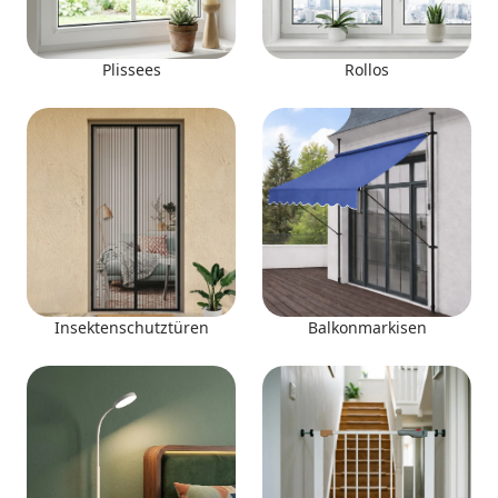
Plissees
Rollos
Insektenschutztüren
Balkonmarkisen