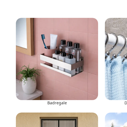
Badregale
D