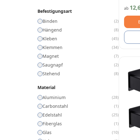
12,
ab
Befestigungsart
Binden
(
2
)
Hängend
(
8
)
Kleben
(
45
)
Klemmen
(
34
)
Magnet
(
7
)
Saugnapf
(
2
)
Stehend
(
8
)
Material
Aluminium
(
28
)
Carbonstahl
(
1
)
Edelstahl
(
25
)
Fiberglas
(
1
)
Glas
(
10
)