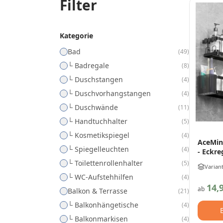
Filter
Kategorie
Bad
(
49
)
└ Badregale
(
8
)
└ Duschstangen
(
4
)
└ Duschvorhangstangen
(
4
)
└ Duschwände
(
11
)
└ Handtuchhalter
(
5
)
└ Kosmetikspiegel
(
4
)
AceMin
└ Spiegelleuchten
(
4
)
- Eckre
└ Toilettenrollenhalter
(
5
)
Varian
└ WC-Aufstehhilfen
(
4
)
14,
ab
Balkon & Terrasse
(
21
)
└ Balkonhängetische
(
4
)
└ Balkonmarkisen
(
4
)