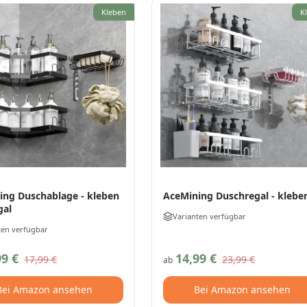
Kleben
K
ing Duschablage - kleben
AceMining Duschregal - klebe
gal
Varianten verfügbar
ten verfügbar
99 €
14,99 €
17,99 €
23,99 €
ab
Bei Amazon ansehen
Bei Amazon ansehen