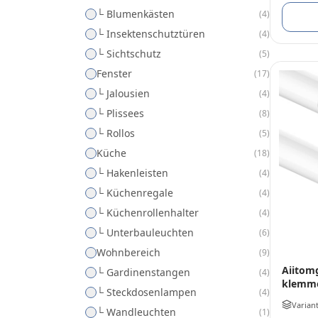
└ Blumenkästen
(
4
)
└ Insektenschutztüren
(
4
)
└ Sichtschutz
(
5
)
Fenster
(
17
)
└ Jalousien
(
4
)
└ Plissees
(
8
)
└ Rollos
(
5
)
Küche
(
18
)
└ Hakenleisten
(
4
)
└ Küchenregale
(
4
)
└ Küchenrollenhalter
(
4
)
└ Unterbauleuchten
(
6
)
Wohnbereich
(
9
)
Aiitom
└ Gardinenstangen
(
4
)
klemm
└ Steckdosenlampen
(
4
)
Varian
└ Wandleuchten
(
1
)