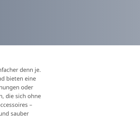
nfacher denn je.
d bieten eine
hnungen oder
n, die sich ohne
ccessoires –
 und sauber