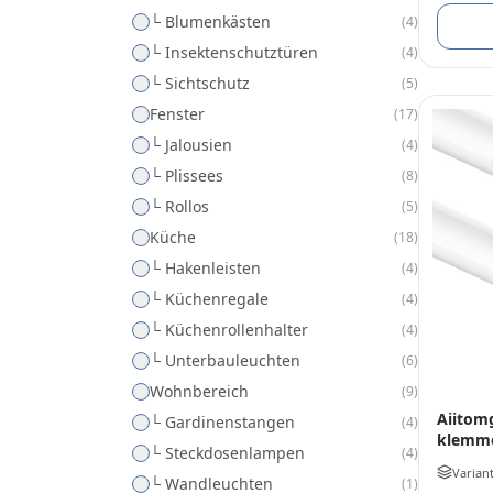
└ Blumenkästen
(
4
)
└ Insektenschutztüren
(
4
)
└ Sichtschutz
(
5
)
Fenster
(
17
)
└ Jalousien
(
4
)
└ Plissees
(
8
)
└ Rollos
(
5
)
Küche
(
18
)
└ Hakenleisten
(
4
)
└ Küchenregale
(
4
)
└ Küchenrollenhalter
(
4
)
└ Unterbauleuchten
(
6
)
Wohnbereich
(
9
)
Aiitom
└ Gardinenstangen
(
4
)
klemm
└ Steckdosenlampen
(
4
)
Varian
└ Wandleuchten
(
1
)