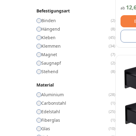
12,
ab
Befestigungsart
Binden
(
2
)
Hängend
(
8
)
Kleben
(
45
)
Klemmen
(
34
)
Magnet
(
7
)
Saugnapf
(
2
)
Stehend
(
8
)
Material
Aluminium
(
28
)
Carbonstahl
(
1
)
Edelstahl
(
25
)
Fiberglas
(
1
)
Glas
(
10
)