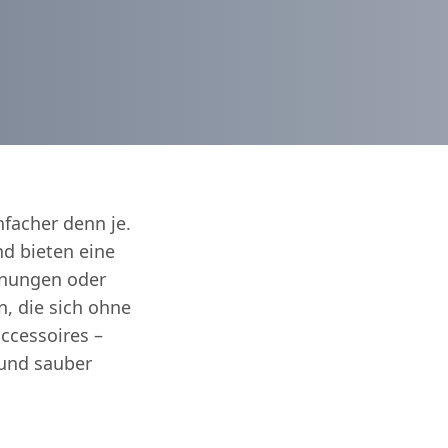
nfacher denn je.
d bieten eine
hnungen oder
n, die sich ohne
ccessoires –
 und sauber