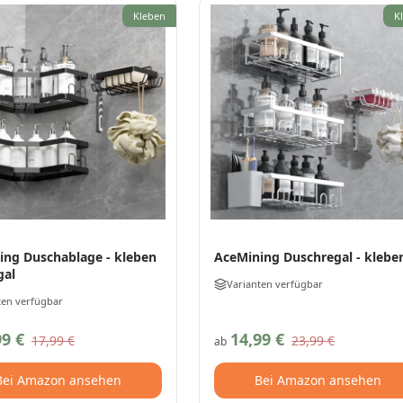
Kleben
K
ing Duschablage - kleben
AceMining Duschregal - klebe
gal
Varianten verfügbar
ten verfügbar
99 €
14,99 €
17,99 €
23,99 €
ab
Bei Amazon ansehen
Bei Amazon ansehen