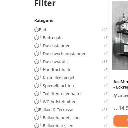
Filter
Kategorie
Bad
(
49
)
└ Badregale
(
8
)
└ Duschstangen
(
4
)
└ Duschvorhangstangen
(
4
)
└ Duschwände
(
11
)
└ Handtuchhalter
(
5
)
└ Kosmetikspiegel
(
4
)
AceMin
└ Spiegelleuchten
(
4
)
- Eckre
└ Toilettenrollenhalter
(
5
)
Varian
└ WC-Aufstehhilfen
(
4
)
14,
ab
Balkon & Terrasse
(
21
)
└ Balkonhängetische
(
4
)
└ Balkonmarkisen
(
4
)