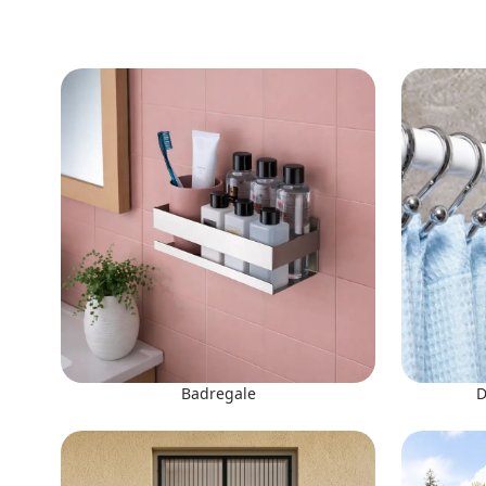
Badregale
D