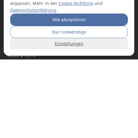
anpassen. Mehr in der
Cookie-Richtlinie
und
Badregale ohne Bohren
Datenschutzerklärung
.
Handtuchhalter ohne Bohren
Alle akzeptieren
Küchenregale ohne Bohren
Nur notwendige
Sichtschutz ohne Bohren
Einstellungen
HILFE & TIPPS
Beleuchtung ohne Bohren
Produkte ohne Bohren
Angebote
Über uns
©
2026
bohrfrei.de
Impressum
Datenschutz