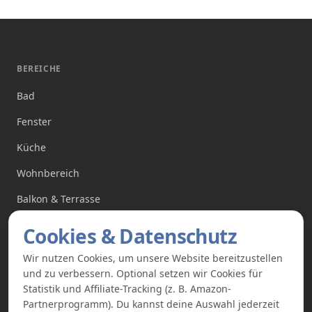
BEREICHE
Bad
Fenster
Küche
Wohnbereich
Balkon & Terrasse
Cookies & Datenschutz
BELIEBTE KATEGORIEN
Wir nutzen Cookies, um unsere Website bereitzustellen
Plissees ohne Bohren
und zu verbessern. Optional setzen wir Cookies für
Statistik und Affiliate-Tracking (z. B. Amazon-
Rollos ohne Bohren
Partnerprogramm). Du kannst deine Auswahl jederzeit