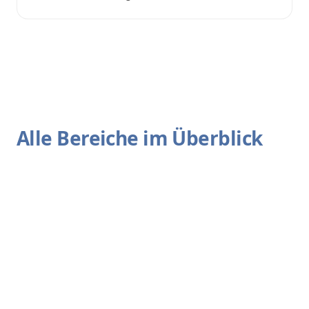
Alle Bereiche im Überblick
Bad
Fenster
Küche
Balkon & Terrasse
Wohnbereich