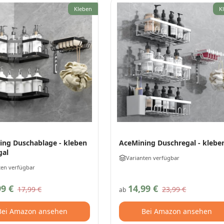
Kleben
K
ing Duschablage - kleben
AceMining Duschregal - klebe
gal
Varianten verfügbar
ten verfügbar
99 €
14,99 €
17,99 €
23,99 €
ab
Bei Amazon ansehen
Bei Amazon ansehen