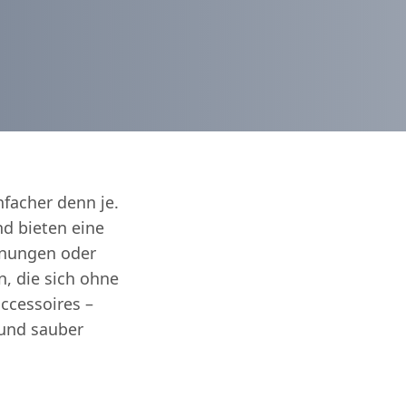
nfacher denn je.
d bieten eine
hnungen oder
n, die sich ohne
ccessoires –
 und sauber