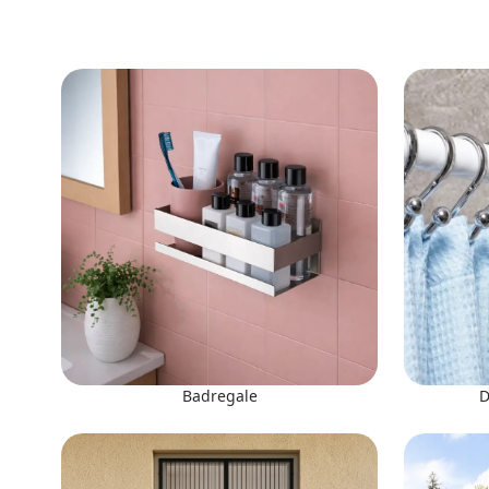
Badregale
D