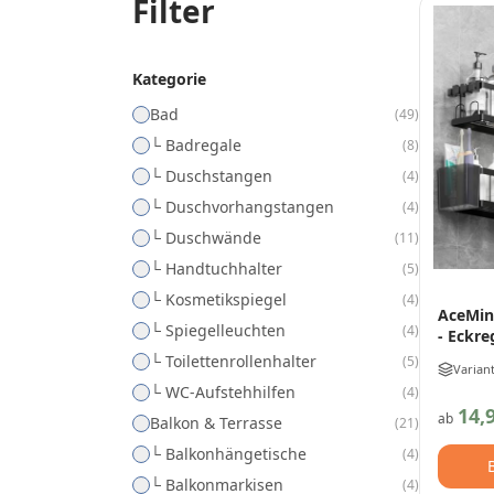
Filter
Kategorie
Bad
(
49
)
└ Badregale
(
8
)
└ Duschstangen
(
4
)
└ Duschvorhangstangen
(
4
)
└ Duschwände
(
11
)
└ Handtuchhalter
(
5
)
└ Kosmetikspiegel
(
4
)
AceMin
└ Spiegelleuchten
(
4
)
- Eckre
└ Toilettenrollenhalter
(
5
)
Varian
└ WC-Aufstehhilfen
(
4
)
14,
ab
Balkon & Terrasse
(
21
)
└ Balkonhängetische
(
4
)
└ Balkonmarkisen
(
4
)