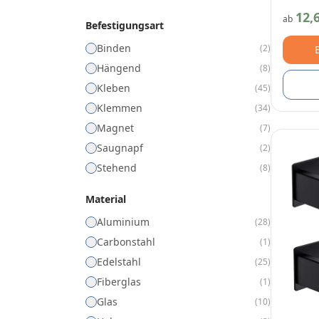
12,
ab
Befestigungsart
Binden
(
2
)
Hängend
(
8
)
Kleben
(
45
)
Klemmen
(
34
)
Magnet
(
7
)
Saugnapf
(
2
)
Stehend
(
8
)
Material
Aluminium
(
28
)
Carbonstahl
(
1
)
Edelstahl
(
25
)
Fiberglas
(
1
)
Glas
(
10
)