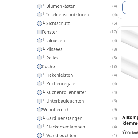
└ Blumenkästen
(
4
)
└ Insektenschutztüren
(
4
)
└ Sichtschutz
(
5
)
Fenster
(
17
)
└ Jalousien
(
4
)
└ Plissees
(
8
)
└ Rollos
(
5
)
Küche
(
18
)
└ Hakenleisten
(
4
)
└ Küchenregale
(
4
)
└ Küchenrollenhalter
(
4
)
└ Unterbauleuchten
(
6
)
Wohnbereich
(
9
)
Aiitom
└ Gardinenstangen
(
4
)
klemm
└ Steckdosenlampen
(
4
)
Varian
└ Wandleuchten
(
1
)